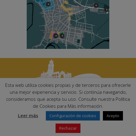
Esta web utiliza cookies propias y de terceros para ofrecerle
una mejor experiencia y servicio. Si continúa navegando,
consideramos que acepta su uso. Consulte nuestra Política
Ayuntamiento de Palma del Río. Plaza Mayor de Andalucía, 1 C.P:
de Cookies para Más información.
14700 – Palma del Río (Córdoba)
Email:
ayuntamiento@palmadelrio.es
Leer más
Configuración de cookies
Acepto
Teléfono: 957 71 02 44 | Fax: 957 64 47 39
Rechazar