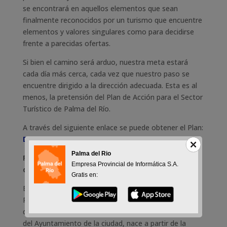
se encontrará en aquellos elementos que sean
finalmente reconocidos por un turismo que encuentre
elementos y valores singulares como para decidirse
frente a parecidas ofertas.
Si bien el camino será arduo, nuestra meta estará
cada día más cerca, cada vez que nuestro paso se
encuentre dirigido a la dirección adecuada. Esta es al
menos, la pretensión del Plan de Acción para el Sector
Turístico de Palma del Río.
A través del siguiente enlace se puede obtener el Plan:
Descargar Plan
Palma del Rio
Plan de Marketing y Aprovechamiento Turístico
Empresa Provincial de Informática S.A.
de Palma del Río 2015-2019
Gratis en:
El Plan de Marketing y Aprovechamiento Turístico de
Palma del Río 2015-2019, impulsado por la Asociación
de Empresarios de Palma del Río (EMPA) con el apoyo
del Ayuntamiento de la ciudad, nace a partir de la