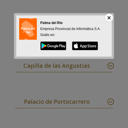
Palma del Rio
Recinto Amurallado
Empresa Provincial de Informática S.A.
Gratis en:
Capilla de las Angustias
Palacio de Portocarrero