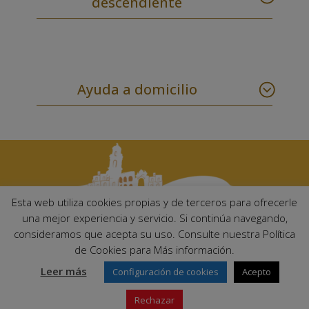
descendiente
Ayuda a domicilio
Esta web utiliza cookies propias y de terceros para ofrecerle
una mejor experiencia y servicio. Si continúa navegando,
consideramos que acepta su uso. Consulte nuestra Política
Ayuntamiento de Palma del Río. Plaza Mayor de Andalucía, 1 C.P:
de Cookies para Más información.
14700 – Palma del Río (Córdoba)
Email:
ayuntamiento@palmadelrio.es
Leer más
Configuración de cookies
Acepto
Teléfono: 957 71 02 44 | Fax: 957 64 47 39
Rechazar