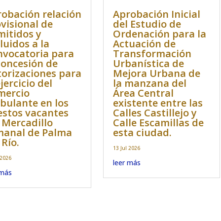
obación relación
Aprobación Inicial
visional de
del Estudio de
itidos y
Ordenación para la
luidos a la
Actuación de
vocatoria para
Transformación
concesión de
Urbanística de
orizaciones para
Mejora Urbana de
ejercicio del
la manzana del
mercio
Área Central
ulante en los
existente entre las
stos vacantes
Calles Castillejo y
 Mercadillo
Calle Escamillas de
manal de Palma
esta ciudad.
 Río.
13 Jul 2026
 2026
leer más
 más