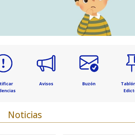
tificar
Avisos
Buzón
Tabló
idencias
Edict
Noticias