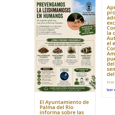
Apr
pro
adm
exc
Con
la 
Aut
el 
Co
Amb
pue
del
se
del
23 Jul
leer
El Ayuntamiento de
Palma del Río
informa sobre las