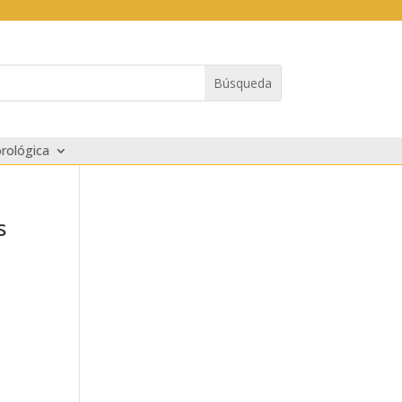
rológica
s