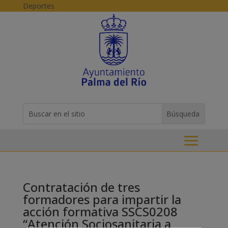
Skip to content
Deportes
Buscar:
Search
for...
Contratación de tres
formadores para impartir la
acción formativa SSCS0208
“Atención Sociosanitaria a