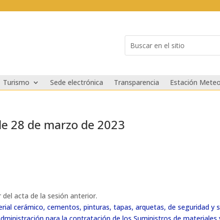
Buscar:
Search
for...
Turismo
Sede electrónica
Transparencia
Estación Meteo
de 28 de marzo de 2023
 del acta de la sesión anterior.
erial cerámico, cementos, pinturas, tapas, arquetas, de seguridad y 
dministración para la contratación de los Suministros de materiales 