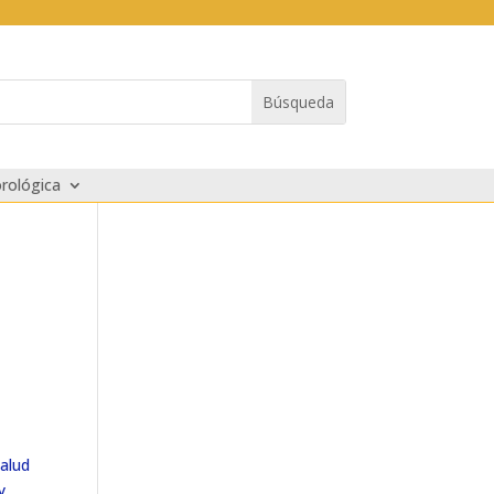
rológica
salud
y