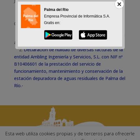
Jul 28, 2022
Palma del Rio
Empresa Provincial de Informática S.A.
Orden del Día:
Gratis en:
1. Lectura y aprobación, si procede, del borrador del
acta de la sesión anterior
2.
Declaración de nulidad de diversas facturas de la
entidad Ambling Ingeniería y Servicios, S.L. con NIF nº
B10406601 de la prestación del servicio de
funcionamiento, mantenimiento y conservación de la
estación depuradora de aguas residuales de Palma del
Río.-
Esta web utiliza cookies propias y de terceros para ofrecerle