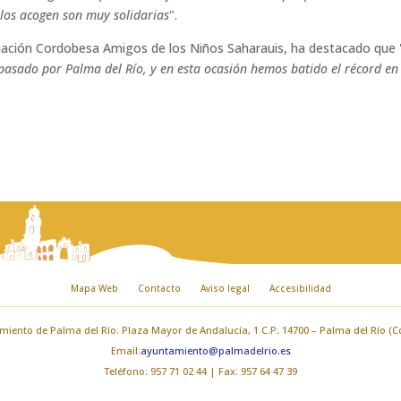
e los acogen son muy solidarias
".
ociación Cordobesa Amigos de los Niños Saharauis, ha destacado que 
asado por Palma del Río, y en esta ocasión hemos batido el récord en
Mapa Web
Contacto
Aviso legal
Accesibilidad
iento de Palma del Río. Plaza Mayor de Andalucía, 1 C.P: 14700 – Palma del Río (
Email:
ayuntamiento@palmadelrio.es
Teléfono: 957 71 02 44 | Fax: 957 64 47 39