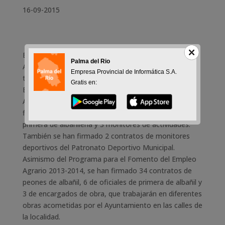
16-09-2015
El alcalde de Palma del Río, José Antonio Ruiz
Palma del Rio
Almenara, firma un total de 63 nuevos contratos de
Empresa Provincial de Informática S.A.
trabajo correspondientes al Plan Extraordinario de
Gratis en:
Empleo y al Pograma para el Fomento del Empleo
Agrario. Del Plan Extraordinario del 2013 se han
firmado 13 contratos de peones, 2 de oficiales de
primera de albañilería y 3 monitores de actividades.
También se han firmado 2 contratos de monitores
deportivos del Patronato Deportivo Municipal.
Asimismo del Programa para el Fomento del Empleo
Agrario 2013-2014, se han firmado 34 contratos de
peones de albañil, 6 de oficiales de primera de albañil y
3 de encargados de obra, que trabajarán en diferentes
obras acometidas por el Ayuntamiento en las calles de
la localidad.