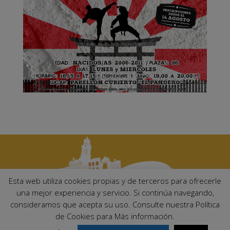
Esta web utiliza cookies propias y de terceros para ofrecerle
una mejor experiencia y servicio. Si continúa navegando,
consideramos que acepta su uso. Consulte nuestra Política
Ayuntamiento de Palma del Río. Plaza Mayor de Andalucía, 1 C.P:
de Cookies para Más información.
14700 – Palma del Río (Córdoba)
Email:
ayuntamiento@palmadelrio.es