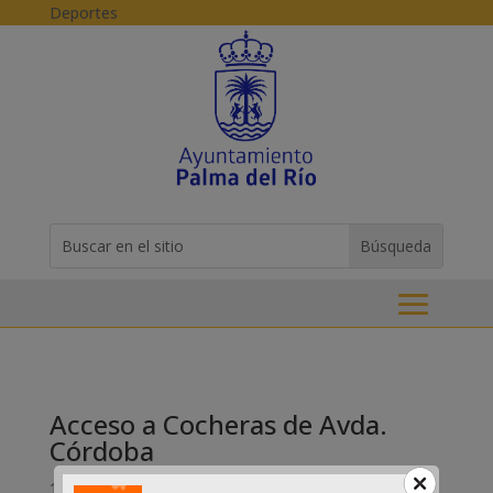
Skip to content
Deportes
Buscar:
Search
for...
Acceso a Cocheras de Avda.
Córdoba
16-09-2015