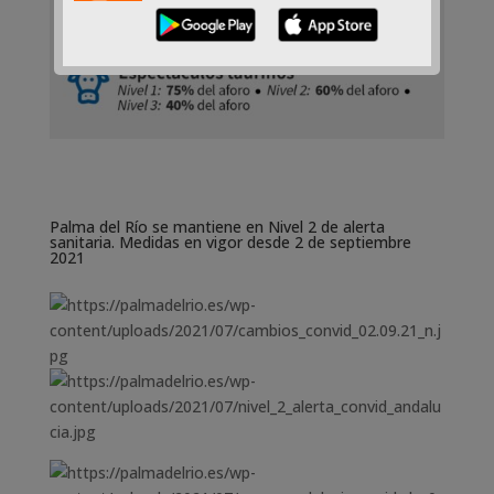
Palma del Río se mantiene en Nivel 2 de alerta
sanitaria. Medidas en vigor desde 2 de septiembre
2021