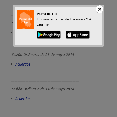
___________________________________________
Palma del Rio
Empresa Provincial de Informática S.A.
Sesión Ordinaria de 11 de junio de 2014
Gratis en:
Acuerdos
___________________________________________
Sesión Ordinaria de 28 de mayo 2014
Acuerdos
___________________________________________
Sesión Ordinaria de 14 de mayo 2014
Acuerdos
___________________________________________