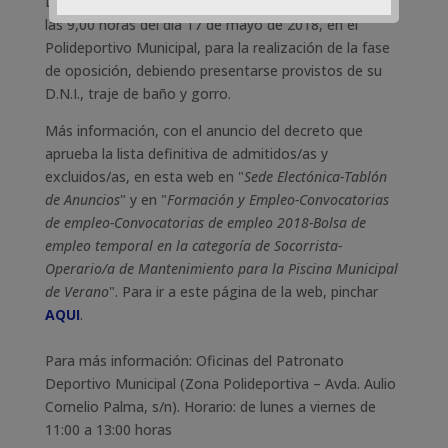
Los aspirantes admitidos/as quedan convocados, a
las 9,00 horas del día 17 de mayo de 2018, en el
Polideportivo Municipal, para la realización de la fase
de oposición, debiendo presentarse provistos de su
D.N.I., traje de baño y gorro.
Más información, con el anuncio del decreto que
aprueba la lista definitiva de admitidos/as y
excluidos/as, en esta web en "
Sede Electónica-Tablón
de Anuncios
" y en "
Formación y Empleo-Convocatorias
de empleo-Convocatorias de empleo 2018-Bolsa de
empleo temporal en la categoría de Socorrista-
Operario/a de Mantenimiento para la Piscina Municipal
de Verano
". Para ir a este página de la web, pinchar
AQUI
.
Para más información: Oficinas del Patronato
Deportivo Municipal (Zona Polideportiva – Avda. Aulio
Cornelio Palma, s/n). Horario: de lunes a viernes de
11:00 a 13:00 horas