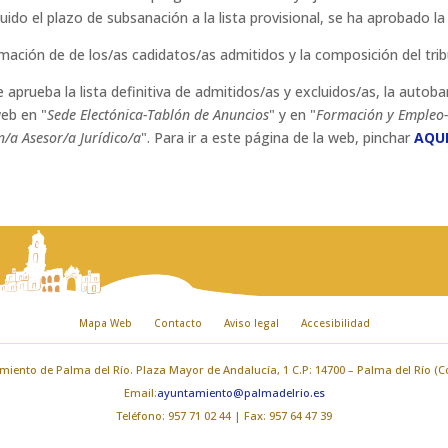
do el plazo de subsanación a la lista provisional, se ha aprobado la l
ción de de los/as cadidatos/as admitidos y la composición del trib
aprueba la lista definitiva de admitidos/as y excluidos/as, la autob
web en "
Sede Electónica-Tablón de Anuncios
" y en "
Formación y Empleo-
/a Asesor/a Jurídico/a
". Para ir a este página de la web, pinchar
AQU
Mapa Web
Contacto
Aviso legal
Accesibilidad
iento de Palma del Río. Plaza Mayor de Andalucía, 1 C.P: 14700 – Palma del Río (
Email:
ayuntamiento@palmadelrio.es
Teléfono: 957 71 02 44 | Fax: 957 64 47 39