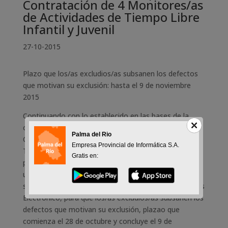
Contratación de 4 Monitores/as
de Actividades de Tiempo Libre
Infantil y Juvenil
27-10-2015
Plazo que los/as excludios/as subsanen los defectos
que motivan su exclusión: hasta el 9 de noviembre
2015
Continuando con lo establecido en las bases de la
convocatoria del Plan Extraordinario Juvenil para la
Palma del Rio
Contratación de 4 Monitores/as de Actividades de
Empresa Provincial de Informática S.A.
Tiempo Libre Infantil y Juvenil, se ha aprobado la lista
Gratis en:
provisional de admitidos/as y excluidos/as, fijándose
un plazo de diez días hábiles, contados a partir del día
siguiente al de su publicación en el Tablón de Anuncios
Electrónico, para que los/as excludios/as subsanen los
defectos que motivan su exclusión, plazao que
comienza el 28 de octubre y concluye el 9 de