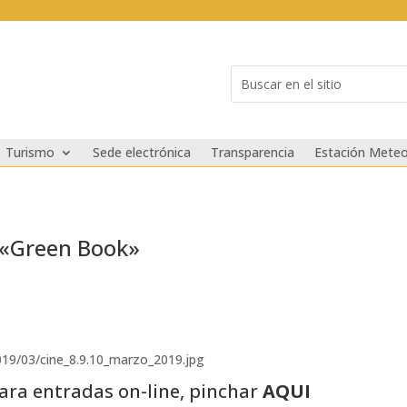
Buscar:
Search
for...
Turismo
Sede electrónica
Transparencia
Estación Meteo
 «Green Book»
n-line, pinchar
AQUI