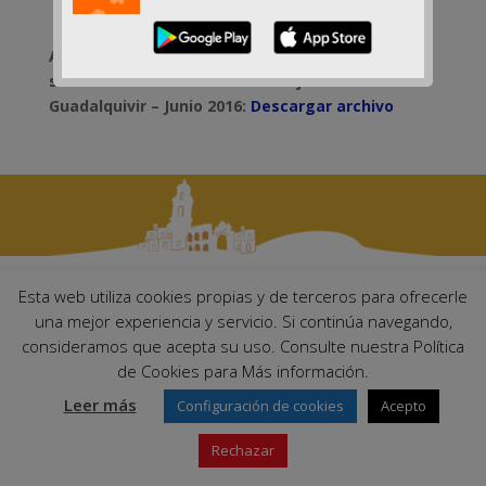
Aprobación del documento de análisis de la
situación del sector de la naranja en el valle del
Guadalquivir – Junio 2016:
Descargar archivo
Esta web utiliza cookies propias y de terceros para ofrecerle
una mejor experiencia y servicio. Si continúa navegando,
Ayuntamiento de Palma del Río. Plaza Mayor de Andalucía, 1 C.P:
consideramos que acepta su uso. Consulte nuestra Política
14700 – Palma del Río (Córdoba)
de Cookies para Más información.
Email:
ayuntamiento@palmadelrio.es
Teléfono: 957 71 02 44 | Fax: 957 64 47 39
Leer más
Configuración de cookies
Acepto
Rechazar