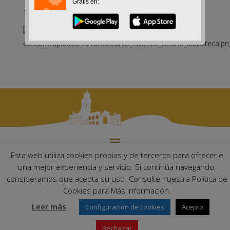
Gratis en:
Talleres de verano en la Biblioteca Pública
Esta web utiliza cookies propias y de terceros para ofrecerle
Ayuntamiento de Palma del Río. Plaza Mayor de Andalucía, 1 C.P:
una mejor experiencia y servicio. Si continúa navegando,
14700 – Palma del Río (Córdoba)
consideramos que acepta su uso. Consulte nuestra Política de
Email:
ayuntamiento@palmadelrio.es
Cookies para Más información.
Teléfono: 957 71 02 44 | Fax: 957 64 47 39
Leer más
Configuración de cookies
Acepto
Rechazar