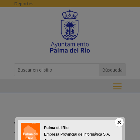
Skip to content
Deportes
Buscar:
Search
for...
Animación a la Lectura
Palma del Rio
23-06-2016
Empresa Provincial de Informática S.A.