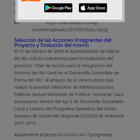
anteriormente descritas, y que visualmente se puede
observar en la siguiente imagen:
Selección de las Acciones Integrantes del
Proyecto y Evolución del mismo
El 15 de febrero de 2008 el Ayuntamiento de Palma
del Río solicitó subvención para la realización del
proyecto "Plan de Acción para la Integración del
Entorno del Río Genil en el Desarrollo Sostenible de
Palma del Río" al amparo de la convocatoria que
realizó el anterior Ministerio de Administraciones
Públicas (actual Ministerio de Política Territorial" para
actuaciones dentro del eje 5 de Desarrollo Sostenible
Local y Urbano del Programa Operativo del Fondo
Europeo de Desarrollo Regional (FEDER) de Andalucía
2007-2013.
Inicialmente el proyecto contó con 7 programas