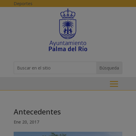
Skip to content
Deportes
Buscar:
Search
for...
Antecedentes
Ene 20, 2017