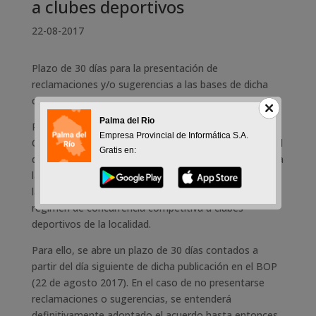
a clubes deportivos
22-08-2017
Plazo de 30 días para la presentación de
reclamaciones y/o sugerencias a las bases de dicha
convocatoria
Palma del Rio
Publicado en el Boletín Oficial de la Provincia de
Empresa Provincial de Informática S.A.
Cordoba el anuncio del Patronato Deportivo Municipal
Gratis en:
de Palma del Río, relativo a la información pública para
la presentación de reclamaciones y sugerencias sobre
las Bases de la Convocatoria de Subvenciones en
régimen de concurrencia competitiva a clubes
deportivos de la localidad.
Para ello, se abre un plazo de 30 días contados a
partir del día siguiente de dicha publicación en el BOP
(22 de agosto 2017). En el caso de no presentarse
reclamaciones o sugerencias, se entenderá
definitivamente adoptado el acuerdo hasta entonces