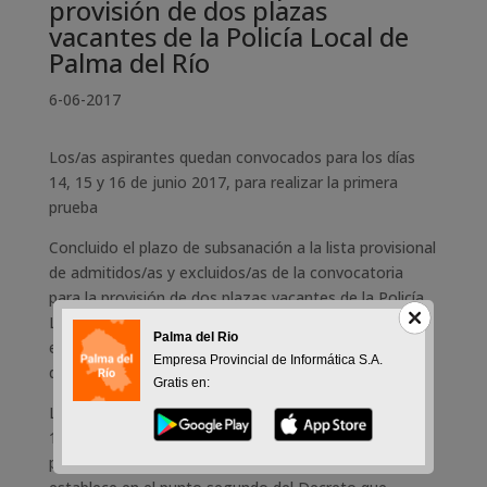
provisión de dos plazas
vacantes de la Policía Local de
Palma del Río
6-06-2017
Los/as aspirantes quedan convocados para los días
14, 15 y 16 de junio 2017, para realizar la primera
prueba
Concluido el plazo de subsanación a la lista provisional
de admitidos/as y excluidos/as de la convocatoria
para la provisión de dos plazas vacantes de la Policía
Local de Palma del Río, y atendiendo a lo establecido
Palma del Rio
en las bases de la misma, se ha aprobado la lista
Empresa Provincial de Informática S.A.
defintiva de admitidos/as y excluidos/as.
Gratis en:
Los/as aspirantes quedan convocados para los días
14, 15 y 16 de junio 2017, para realizar la primera
prueba, por el orden, en el lugar y en el horario que se