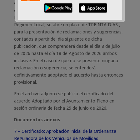
este Ayuntamiento el día 7 de julio de 2026 de
conformidad con lo dispuesto en el artículo 49 de la
Ley 7/1985, de 2 de abril, reguladora de las Bases de
Régimen Local, se abre un plazo de TREINTA DÍAS ,
para la presentación de reclamaciones y sugerencias,
contados a partir del día siguiente de dicha
publicación, que comprenderá desde el día 8 de julio
de 2026 hasta el día 18 de Agosto de 2026 ambos
inclusive. En el caso de que no se presente ninguna
reclamación o sugerencia, se entenderá
definitivamente adoptado el acuerdo hasta entonces
provisional.
En el archivo adjunto se publica el certificado del
acuerdo Adoptado por el Ayuntamiento Pleno en
sesión ordinaria de fecha 25 de junio de 2026.
Documentos anexos.
7 – Certificado: Aprobación inicial de la Ordenanza
Reguladora de los Vehículos de Movilidad