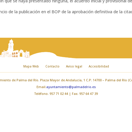
in que se haya presentado ninguna, el acuerdo inicial y provisional de
cio de la publicación en el BOP de la aprobación definitiva de la cita
Mapa Web
Contacto
Aviso legal
Accesibilidad
iento de Palma del Río. Plaza Mayor de Andalucía, 1 C.P: 14700 – Palma del Río (
Email:
ayuntamiento@palmadelrio.es
Teléfono: 957 71 02 44 | Fax: 957 64 47 39