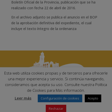
Boletín Oficial de la Provincia, publicación que se ha
realizado con fecha 22 de abril de 2016.
En el archivo adjunto se publica el anuncio en el BOP
de la aprobación definitiva del expediente, el cual
incluye el texto íntegro de la ordenanza
Esta web utiliza cookies propias y de terceros para ofrecerle
una mejor experiencia y servicio. Si continúa navegando,
consideramos que acepta su uso. Consulte nuestra Política
Ayuntamiento de Palma del Río. Plaza Mayor de Andalucía, 1 C.P:
de Cookies para Más información.
14700 – Palma del Río (Córdoba)
Email:
ayuntamiento@palmadelrio.es
Leer más
Configuración de cookies
Acepto
Teléfono: 957 71 02 44 | Fax: 957 64 47 39
Rechazar