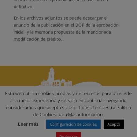
definitivo.
En los archivos adjuntos se puede descargar el
anuncio de la publicación en el BOP de la aprobación
inicial, y la memoria propuesta de la mencionada
modificación de crédito.
Esta web utiliza cookies propias y de terceros para ofrecerle
una mejor experiencia y servicio. Si continúa navegando,
consideramos que acepta su uso. Consulte nuestra Política
Ayuntamiento de Palma del Río. Plaza Mayor de Andalucía, 1 C.P:
de Cookies para Más información.
14700 – Palma del Río (Córdoba)
Email:
ayuntamiento@palmadelrio.es
Leer más
Configuración de cookies
Acepto
Teléfono: 957 71 02 44 | Fax: 957 64 47 39
Rechazar