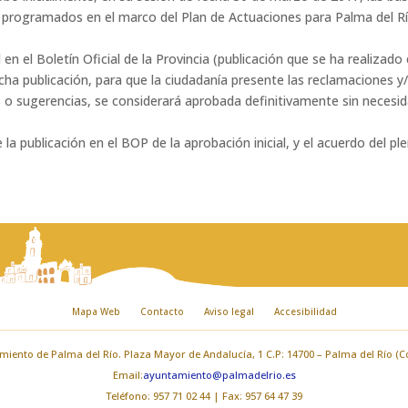
s programados en el marco del Plan de Actuaciones para Palma del Rí
l en el Boletín Oficial de la Provincia (publicación que se ha realizad
dicha publicación, para que la ciudadanía presente las reclamaciones 
s o sugerencias, se considerará aprobada definitivamente sin necesi
 la publicación en el BOP de la aprobación inicial, y el acuerdo del pl
Mapa Web
Contacto
Aviso legal
Accesibilidad
iento de Palma del Río. Plaza Mayor de Andalucía, 1 C.P: 14700 – Palma del Río (
Email:
ayuntamiento@palmadelrio.es
Teléfono: 957 71 02 44 | Fax: 957 64 47 39