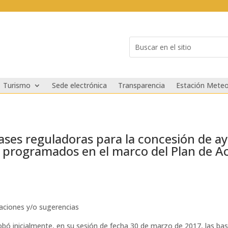
Buscar:
Search
for...
Turismo
Sede electrónica
Transparencia
Estación Meteo
ases reguladoras para la concesión de a
es programados en el marco del Plan de A
maciones y/o sugerencias
obó inicialmente, en su sesión de fecha 30 de marzo de 2017, las bas