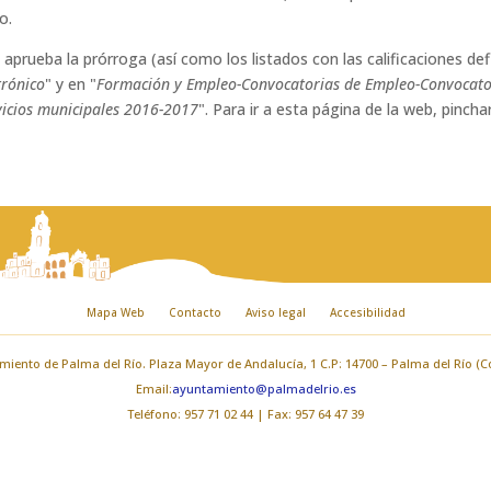
o.
prueba la prórroga (así como los listados con las calificaciones defi
trónico
" y en "
Formación y Empleo-Convocatorias de Empleo-Convocato
rvicios municipales 2016-2017
". Para ir a esta página de la web, pinch
Mapa Web
Contacto
Aviso legal
Accesibilidad
iento de Palma del Río. Plaza Mayor de Andalucía, 1 C.P: 14700 – Palma del Río (
Email:
ayuntamiento@palmadelrio.es
Teléfono: 957 71 02 44 | Fax: 957 64 47 39