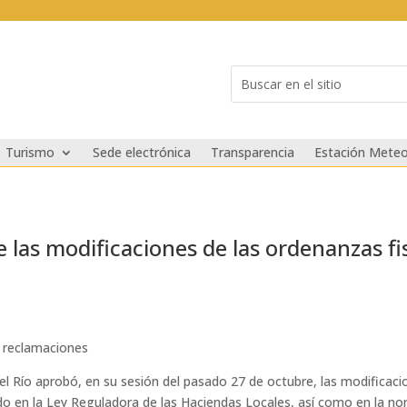
Buscar:
Search
for...
Turismo
Sede electrónica
Transparencia
Estación Meteo
las modificaciones de las ordenanzas fis
e reclamaciones
l Río aprobó, en su sesión del pasado 27 de octubre, las modificacio
ido en la Ley Reguladora de las Haciendas Locales, así como en la n