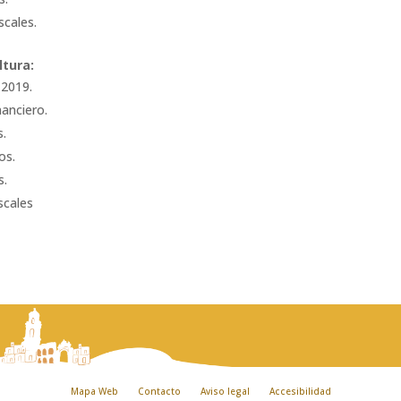
scales.
ltura:
 2019.
anciero.
s.
os.
s.
scales
Mapa Web
Contacto
Aviso legal
Accesibilidad