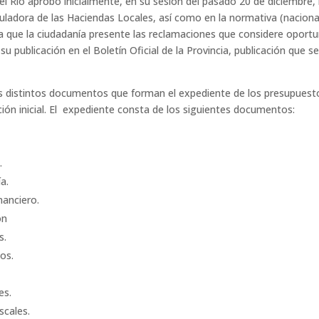
l Río aprobó inicialmente, en su sesión del pasado 20 de diciembre, 
uladora de las Haciendas Locales, así como en la normativa (naciona
 que la ciudadanía presente las reclamaciones que considere oportun
e su publicación en el Boletín Oficial de la Provincia, publicación que
os distintos documentos que forman el expediente de los presupuesto
ión inicial. El expediente consta de los siguientes documentos:
.
a.
nanciero.
ón
s.
os.
es.
scales.