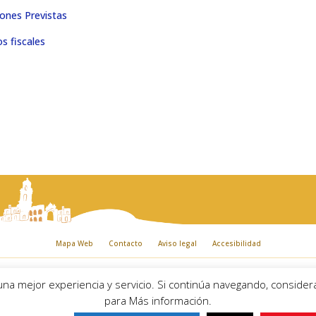
ones Previstas
s fiscales
Mapa Web
Contacto
Aviso legal
Accesibilidad
iento de Palma del Río. Plaza Mayor de Andalucía, 1 C.P: 14700 – Palma del Río (
 una mejor experiencia y servicio. Si continúa navegando, consid
Email:
ayuntamiento@palmadelrio.es
para Más información.
Teléfono: 957 71 02 44 | Fax: 957 64 47 39