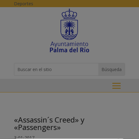
Skip to content
Deportes
Buscar:
Search
for...
«Assassin´s Creed» y
«Passengers»
3-01-2017