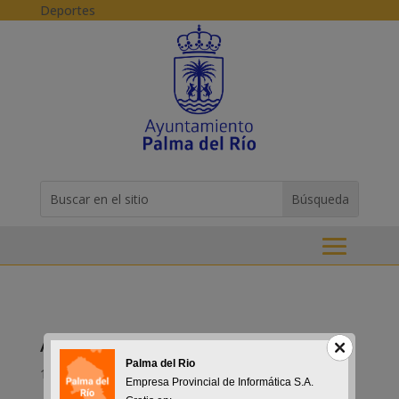
Skip to content
Deportes
Buscar:
Search
for...
Aula de Igualdad 2017
Palma del Rio
13-06-2017
Empresa Provincial de Informática S.A.