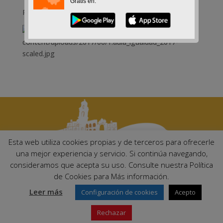
Gratis en:
Para niñ@s de 5 a 7 años
Esta web utiliza cookies propias y de terceros para ofrecerle
una mejor experiencia y servicio. Si continúa navegando,
consideramos que acepta su uso. Consulte nuestra Política
Ayuntamiento de Palma del Río. Plaza Mayor de Andalucía, 1 C.P:
de Cookies para Más información.
14700 – Palma del Río (Córdoba)
Email:
ayuntamiento@palmadelrio.es
Leer más
Configuración de cookies
Acepto
Teléfono: 957 71 02 44 | Fax: 957 64 47 39
Rechazar