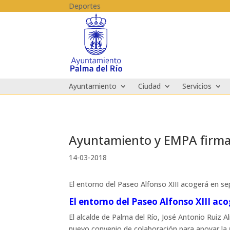
Skip to content
Deportes
Ayuntamiento
Ciudad
Servicios
Ayuntamiento y EMPA firman
14-03-2018
El entorno del Paseo Alfonso XIII acogerá en se
El entorno del Paseo Alfonso XIII ac
El alcalde de Palma del Río, José Antonio Ruiz
nuevo convenio de colaboración para apoyar la