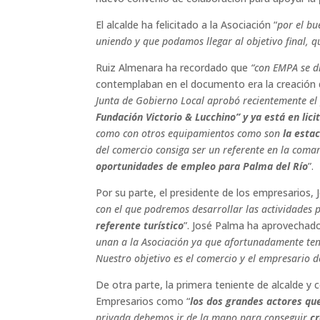
El alcalde ha felicitado a la Asociación “
por el bu
uniendo y que podamos llegar al objetivo final, q
Ruiz Almenara ha recordado que
“con EMPA se d
contemplaban en el documento era la creación d
Junta de Gobierno Local aprobó recientemente el p
Fundación Victorio & Lucchino” y ya está en licit
como con otros equipamientos como son
la estac
del comercio consiga ser un referente en la comarc
oportunidades de empleo para Palma del Río
”.
Por su parte, el presidente de los empresarios,
con el que podremos desarrollar las actividades
referente turístico
”. José Palma ha aprovechado
unan a la Asociación ya que afortunadamente ten
Nuestro objetivo es el comercio y el empresario 
De otra parte, la primera teniente de alcalde y
Empresarios como “
los dos grandes actores que
privada debemos ir de la mano para conseguir
cr