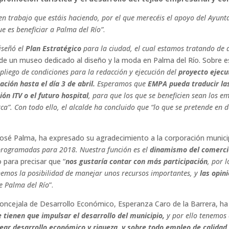
en trabajo que estáis haciendo, por el que merecéis el apoyo del Ayunt
ue es beneficiar a Palma del Río”
.
iseñó el
Plan Estratégico
para la ciudad, el cual estamos tratando de 
e un museo dedicado al diseño y la moda en Palma del Río. Sobre es
liego de condiciones para la redacción y ejecución del
proyecto ejecu
ación hasta el día 3 de abril.
Esperamos que
EMPA pueda traducir la
ión ITV o el futuro hospital
, para que los que se beneficien sean los e
a”. Con todo ello, el alcalde ha concluido que “lo que se pretende en d
 José Palma, ha expresado su agradecimiento a la corporación municip
 programadas para 2018. Nuestra función es el
dinamismo del comercio
 para precisar que “
nos gustaría contar con más participación
, por 
emos la posibilidad de manejar unos recursos importantes, y
las opin
de Palma del Río
”.
 concejala de Desarrollo Económico, Esperanza Caro de la Barrera, h
 tienen que impulsar el desarrollo del municipio,
y por ello tenemos 
ear desarrollo económico y riqueza, y sobre todo empleo de calidad