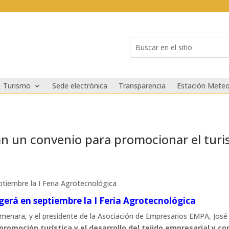
Buscar:
Search
for...
Turismo
Sede electrónica
Transparencia
Estación Meteo
 un convenio para promocionar el turis
ptiembre la I Feria Agrotecnológica
ogerá en septiembre la I Feria Agrotecnológica
 Almenara, y el presidente de la Asociación de Empresarios EMPA, Jo
promoción turística y el desarrollo del tejido empresarial y co