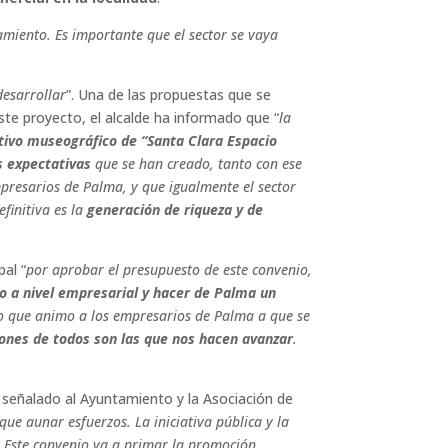
amiento. Es importante que el sector se vaya
desarrollar
”. Una de las propuestas que se
te proyecto, el alcalde ha informado que “
la
tivo museográfico de “Santa Clara Espacio
s expectativas
que se han creado, tanto con ese
mpresarios de Palma, y que igualmente el sector
efinitiva es la
generación de riqueza y de
al “
por aprobar el presupuesto de este convenio,
 a nivel empresarial y hacer de Palma un
lo que animo a los empresarios de Palma a que se
iones de todos son las que nos hacen avanzar
.
a señalado al Ayuntamiento y la Asociación de
que aunar esfuerzos. La iniciativa pública y la
. Este convenio va a primar la promoción