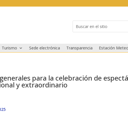
Buscar:
Search
for...
Turismo
Sede electrónica
Transparencia
Estación Meteo
generales para la celebración de espectá
ional y extraordinario
025