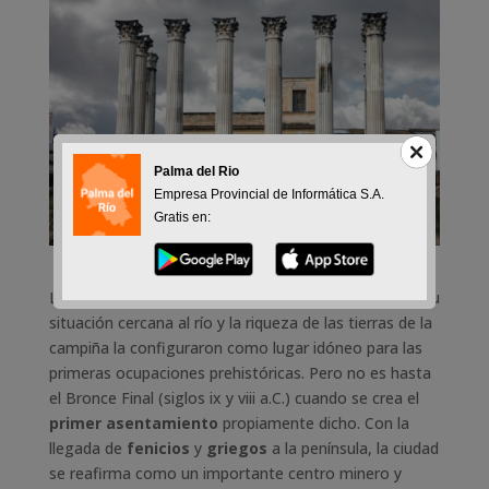
Palma del Rio
Empresa Provincial de Informática S.A.
Gratis en:
Los
orígenes de Córdoba
se pierden en el tiempo. Su
situación cercana al río y la riqueza de las tierras de la
campiña la configuraron como lugar idóneo para las
primeras ocupaciones prehistóricas. Pero no es hasta
el Bronce Final (siglos ix y viii a.C.) cuando se crea el
primer asentamiento
propiamente dicho. Con la
llegada de
fenicios
y
griegos
a la península, la ciudad
se reafirma como un importante centro minero y