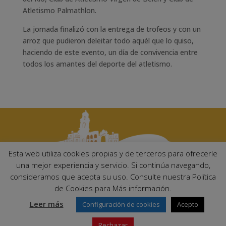
Atletismo Palmathlon.
La jornada finalizó con la entrega de trofeos y con un
arroz que pudieron deleitar todo aquél que lo quiso,
haciendo de este evento, un día de convivencia entre
todos los amantes del deporte del atletismo.
Esta web utiliza cookies propias y de terceros para ofrecerle
una mejor experiencia y servicio. Si continúa navegando,
consideramos que acepta su uso. Consulte nuestra Política
Ayuntamiento de Palma del Río. Plaza Mayor de Andalucía, 1 C.P:
de Cookies para Más información.
14700 – Palma del Río (Córdoba)
Email:
ayuntamiento@palmadelrio.es
Leer más
Configuración de cookies
Acepto
Teléfono: 957 71 02 44 | Fax: 957 64 47 39
Rechazar