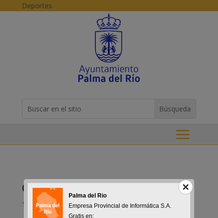
Skip to content
Deportes
Buscar:
Search
for...
Campeonato Fútbol Sala 2015
Palma del Rio
16-09-2015
Empresa Provincial de Informática S.A.
Gratis en: