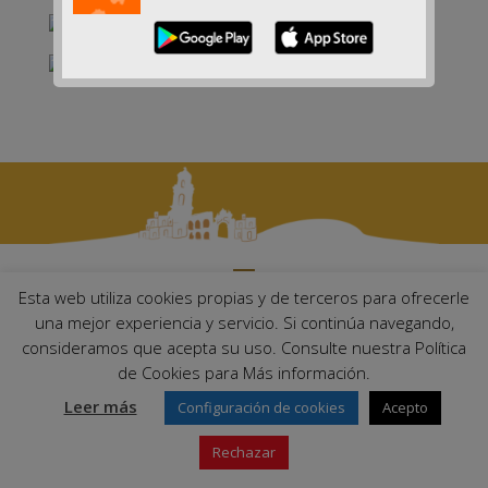
Esta web utiliza cookies propias y de terceros para ofrecerle
una mejor experiencia y servicio. Si continúa navegando,
Ayuntamiento de Palma del Río. Plaza Mayor de Andalucía, 1 C.P:
14700 – Palma del Río (Córdoba)
consideramos que acepta su uso. Consulte nuestra Política
Email:
ayuntamiento@palmadelrio.es
de Cookies para Más información.
Teléfono: 957 71 02 44 | Fax: 957 64 47 39
Leer más
Configuración de cookies
Acepto
Rechazar