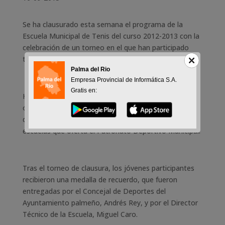
Se ha clausurado esta semana el programa de la
Escuela Municipal de Tenis del curso 2012-2013 con la
celebración de un torneo en el que han participado
todos los alumnos y alumnas inscritas.
Palma del Rio
Empresa Provincial de Informática S.A.
Gratis en:
Hay que señalar que se han cubierto las 60 plazas
ofertadas, lo cual se traduce en que esta disciplina
deportiva goza de una gran aceptación entre las
escuelas que oferta el Patronato Deportivo Municipal.
Tras el torneo de clausura, los jóvenes participantes
recibieron una medalla de recuerdo, que fueron
entregadas por el Concejal de Deportes del
Ayuntamiento palmeño, Andrés Rey, y por el Director
Técnico de la Escuela, Miguel Caro.