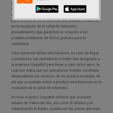
El Ministerio de Industria, Energía y Turismo
estableció, a través de la Orden IET/329/2015, de 26
de febrero de 2015, el procedimiento de actuación
para solucionar los problemas que puedan producirse
en la recepción de la señal de televisión,
procedimiento que garantiza la solución a los
posibles problemas de forma gratuita para la
ciudadanía.
Para solventar dichas afectaciones, en caso de llegar
a producirse, las operadoras móviles han designado a
la empresa Llega800 para llevar a cabo dicha labor, la
cual nos indica que las operadoras móviles continúan
desarrollando los servicios 4G en nuestra localidad, de
ahí que se puedan volver a producir interferencias en la
recepción de la señal de televisión.
En esta ocasión, Llega800 informa que el núcleo
urbano de Palma del Río, así como El Mohíno y la
Urbanización El Baldío, pueden ser las zonas que más