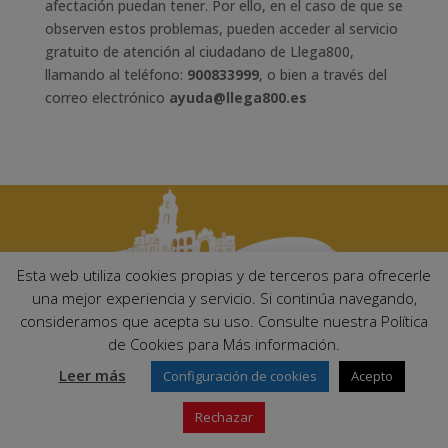
afectación puedan tener. Por ello, en el caso de que se
observen estos problemas, pueden acceder al servicio
gratuito de atención al ciudadano de Llega800,
llamando al teléfono:
900833999
, o bien a través del
correo electrónico
ayuda@llega800.es
Esta web utiliza cookies propias y de terceros para ofrecerle
una mejor experiencia y servicio. Si continúa navegando,
consideramos que acepta su uso. Consulte nuestra Política
Ayuntamiento de Palma del Río. Plaza Mayor de Andalucía, 1 C.P:
de Cookies para Más información.
14700 – Palma del Río (Córdoba)
Email:
ayuntamiento@palmadelrio.es
Leer más
Configuración de cookies
Acepto
Teléfono: 957 71 02 44 | Fax: 957 64 47 39
Rechazar