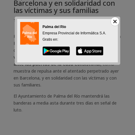
Barcelona y en solidaridad con
las víctimas y sus familias
18-08-2017
Palma del Rio
Empresa Provincial de Informática S.A.
Respondiendo a la petición realizada por la Federación
Gratis en:
Española de Municipios y Provincias, el Ayuntamiento
de Palma del Río convoca a la ciudadanía a asistir hoy
viernes a las 12:00 horas a una concentración
ante las puertas de la Casa Consistorial
, como
muestra de repulsa ante el atentado perpetrado ayer
en Barcelona, y en solidaridad con las víctimas y con
sus familiares.
El Ayuntamiento de Palma del Río mantendrá las
banderas a media asta durante tres días en señal de
luto.