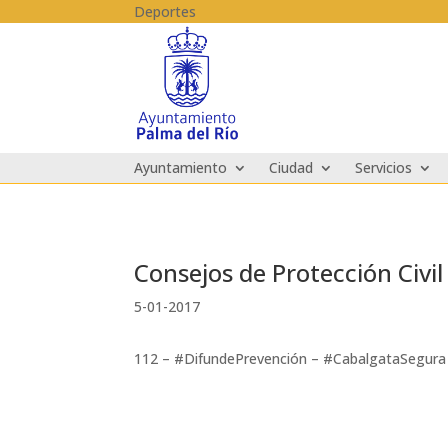
Skip to content
Deportes
Ayuntamiento
Ciudad
Servicios
Consejos de Protección Civi
5-01-2017
112 – #DifundePrevención – #CabalgataSegura