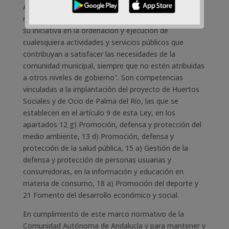
Andalucía, establece en su artículo 8, que "los
municipios andaluces tienen competencia para ejercer
su iniciativa en la ordenación y ejecución de
cualesquiera actividades y servicios públicos que
contribuyan a satisfacer las necesidades de la
comunidad municipal, siempre que no estén atribuidas
a otros niveles de gobierno". Son competencias
vinculadas a la implantación del proyecto de Huertos
Sociales y de Ocio de Palma del Río, las que se
establecen en el artículo 9 de esta Ley, en los
apartados 12 g) Promoción, defensa y protección del
medio ambiente, 13 d) Promoción, defensa y
protección de la salud pública, 15 a) Gestión de la
defensa y protección de personas usuarias y
consumidoras, en la información y educación en
materia de consumo, 18 a) Promoción del deporte y
21 Fomento del desarrollo económico y social.
En cumplimiento de este marco normativo de la
Comunidad Autónoma de Andalucía y para mantener y