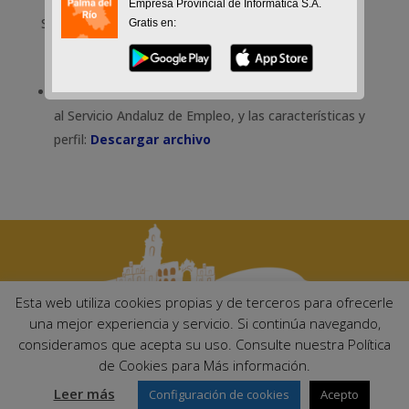
Empresa Provincial de Informática S.A.
Sep 14, 2021
Gratis en:
Anuncio del decreto que aprueba la oferta génerica
al Servicio Andaluz de Empleo, y las características y
perfil:
Descargar archivo
Esta web utiliza cookies propias y de terceros para ofrecerle
una mejor experiencia y servicio. Si continúa navegando,
consideramos que acepta su uso. Consulte nuestra Política
Ayuntamiento de Palma del Río. Plaza Mayor de Andalucía, 1 C.P:
de Cookies para Más información.
14700 – Palma del Río (Córdoba)
Email:
ayuntamiento@palmadelrio.es
Leer más
Configuración de cookies
Acepto