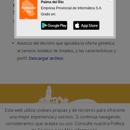
como personal laboral, para la
Palma del Rio
Empresa Provincial de Informática S.A.
sustitución de baja laboral.
Gratis en:
Dic 30, 2021
Anuncio del decreto que aprueba la oferta génerica
al Servicio Andaluz de Empleo, y las características y
perfil:
Descargar archivo
Esta web utiliza cookies propias y de terceros para ofrecerle
una mejor experiencia y servicio. Si continúa navegando,
consideramos que acepta su uso. Consulte nuestra Política
Ayuntamiento de Palma del Río. Plaza Mayor de Andalucía, 1 C.P: