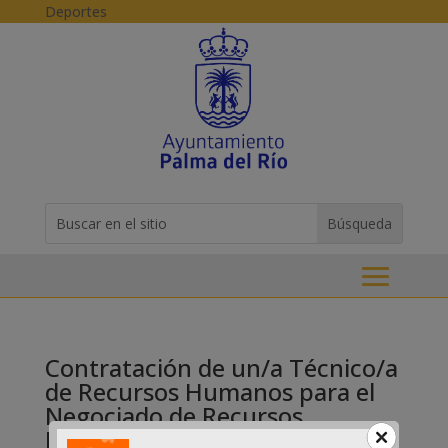
Skip to content
Deportes
Buscar:
Search
for...
Contratación de un/a Técnico/a
de Recursos Humanos para el
Negociado de Recursos
Humanos a jornada completa,