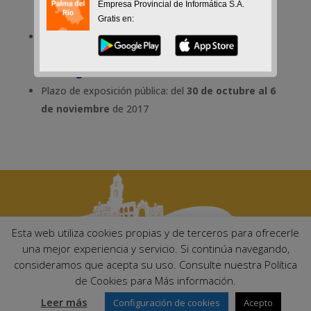
Empresa Provincial de Informática S.A.
Gratis en:
Anuncio del decreto que aprueba la contratación y
oferta génerica al Servicio Andaluz de Empleo:
Descargar archivo
Plazo de exposición pública: del
30 de octubre al 6
de noviembre
de 2017
Esta web utiliza cookies propias y de terceros para ofrecerle
una mejor experiencia y servicio. Si continúa navegando,
consideramos que acepta su uso. Consulte nuestra Política
Ayuntamiento de Palma del Río. Plaza Mayor de Andalucía, 1 C.P:
de Cookies para Más información.
14700 – Palma del Río (Córdoba)
Email:
ayuntamiento@palmadelrio.es
Leer más
Configuración de cookies
Acepto