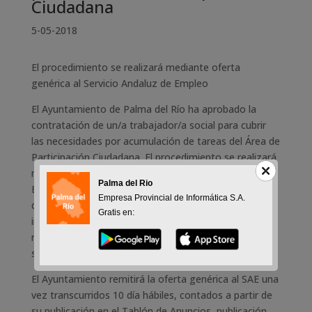
Ciudadana
5-05-2018
El procedimiento se realizará mediante oferta
genérica al Servicio Andaluz de Empleo
El Ayuntamiento de Palma del Río ha aprobado la
contratación de un/a trabajador/a social para cubrir
las necesidades por acumulación de tareas del Área de
Participación Ciudadana. El procedimiento se realizará
mediante oferta genérica al Servicio Andaluz de
Palma del Rio
Empleo (SAE), de ahí que se publique el anuncio de
Empresa Provincial de Informática S.A.
dicha oferta, al objeto de que las personas
Gratis en:
interesadas, y que cumplan con el perfil, puedan
realizar la oportuna inscripción y/o actualización de
sus datos en el SAE.
El Ayuntamiento remitirá la oferta genérica al SAE una
vez transcurridos 10 día hábiles, contados a partir de
su publicación en el Tablón de Anuncios, publicación