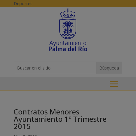
Skip to content
Deportes
Buscar:
Search
for...
Contratos Menores
Ayuntamiento 1º Trimestre
2015