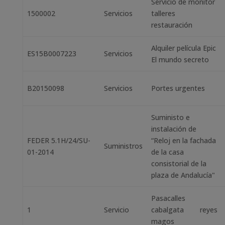
Servicio de monitor
1500002
Servicios
talleres
restauración
Alquiler película Epic
ES15B0007223
Servicios
El mundo secreto
B20150098
Servicios
Portes urgentes
Suministo e
instalación de
FEDER 5.1H/24/SU-
“Reloj en la fachada
Suministros
01-2014
de la casa
consistorial de la
plaza de Andalucía"
Pasacalles
1
Servicio
cabalgata reyes
magos