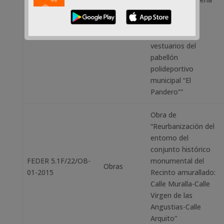
en la zona
polideportiva
municipal:
vestuarios del
pabellón
polideportivo
municipal “El
Pandero”"
Obra de
“Reurbanización del
entorno del
conjunto histórico
FEDER 5.1F/22/OB-
monumental del
Obras
01-2015
Recinto amurallado:
Calle Muralla-Calle
Virgen de las
Angustias-Calle
Arquito"