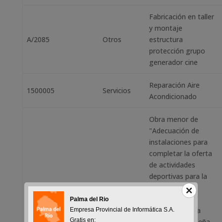
Fabricación en taller
y montaje
A/2085
Otros
estructura
protección grupo
generador cine
Reparación Aire
1500005
Servicios
Acondicionado
Obra menor de
"Adecuación de
instalaciones para
completar la oferta
de actividades
deportivas para la
promoción de
hábitos
Palma del Rio
FEDER 3.1B/20/OB-
Saludables de la
Empresa Provincial de Informática S.A.
Obras
Gratis en:
01-2015
población palmeña